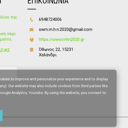
Ν
ΕΠΙΚΟΙΝΩΝΙΑ
λίου της
6948724006
swm.m.h.n.2020@gmail.com
ωση περί
ματος.
https://www.mhn2020.gr
Όθωνος 22, 15231
ΑΣΙΑΣ
Χαλάνδρι
okies to improve and personalize your experience and to display
any). Our website may also include cookies from third parties like
oogle Analytics, Youtube. By using the website, you consent to
.