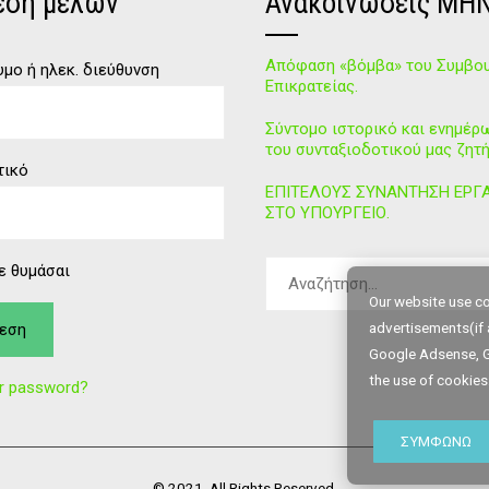
εση μελών
Ανακοινώσεις ΜΗ
Απόφαση «βόμβα» του Συμβου
μο ή ηλεκ. διεύθυνση
Επικρατείας.
Σύντομο ιστορικό και ενημέρ
του συνταξιοδοτικού μας ζητή
τικό
ΕΠΙΤΕΛΟΥΣ ΣΥΝΑΝΤΗΣΗ ΕΡΓ
ΣΤΟ ΥΠΟΥΡΓΕΙΟ.
ε θυμάσαι
Our website use co
advertisements(if 
Google Adsense, G
the use of cookies
ur password?
ΣΥΜΦΩΝΏ
© 2021. All Rights Reserved.