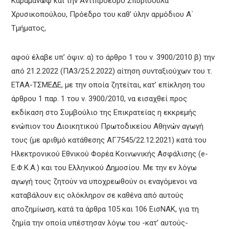
Καραμανώφ και την Αντιπρόεδρο Σπυριδούλα
Χρυσικοπούλου, Πρόεδρο του καθ’ ύλην αρμόδιου Α΄
Τμήματος,
αφού έλαβε υπ’ όψιν: α) το άρθρο 1 του ν. 3900/2010 β) την
από 21.2.2022 (ΠΑ3/25.2.2022) αίτηση συνταξιούχων του τ.
ΕΤΑΑ-ΤΣΜΕΔΕ, με την οποία ζητείται, κατ’ επίκληση του
άρθρου 1 παρ. 1 του ν. 3900/2010, να εισαχθεί προς
εκδίκαση στο Συμβούλιο της Επικρατείας η εκκρεμής
ενώπιον του Διοικητικού Πρωτοδικείου Αθηνών αγωγή
τους (με αριθμό κατάθεσης ΑΓ7545/22.12.2021) κατά του
Ηλεκτρονικού Εθνικού Φορέα Κοινωνικής Ασφάλισης (e-
Ε.Φ.Κ.Α.) και του Ελληνικού Δημοσίου. Με την εν λόγω
αγωγή τους ζητούν να υποχρεωθούν οι εναγόμενοι να
καταβάλουν εις ολόκληρον σε καθένα από αυτούς
αποζημίωση, κατά τα άρθρα 105 και 106 ΕισΝΑΚ, για τη
ζημία την οποία υπέστησαν λόγω του -κατ’ αυτούς-