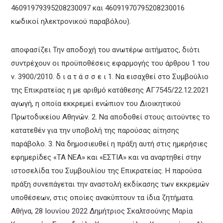
46091979395208230097 και 46091970795208230016
κωδικοί ηλεκτρονικού παραβόλου).
αποφασίζει Την αποδοχή του ανωτέρω αιτήματος, διότι
συντρέχουν οι προϋποθέσεις εφαρμογής του άρθρου 1 του
ν. 3900/2010. δ ι α τ ά σ σ ε ι 1. Να εισαχθεί στο Συμβούλιο
της Επικρατείας η με αριθμό κατάθεσης ΑΓ7545/22.12.2021
αγωγή, η οποία εκκρεμεί ενώπιον του Διοικητικού
Πρωτοδικείου Αθηνών. 2. Να αποδοθεί στους αιτούντες το
κατατεθέν για την υποβολή της παρούσας αίτησης
παράβολο. 3. Να δημοσιευθεί η πράξη αυτή στις ημερήσιες
εφημερίδες «ΤΑ ΝΕΑ» και «ΕΣΤΙΑ» και να αναρτηθεί στην
ιστοσελίδα του Συμβουλίου της Επικρατείας. Η παρούσα
πράξη συνεπάγεται την αναστολή εκδίκασης των εκκρεμών
υποθέσεων, στις οποίες ανακύπτουν τα ίδια ζητήματα.
Αθήνα, 28 Ιουνίου 2022 Δημήτριος Σκαλτσούνης Μαρία