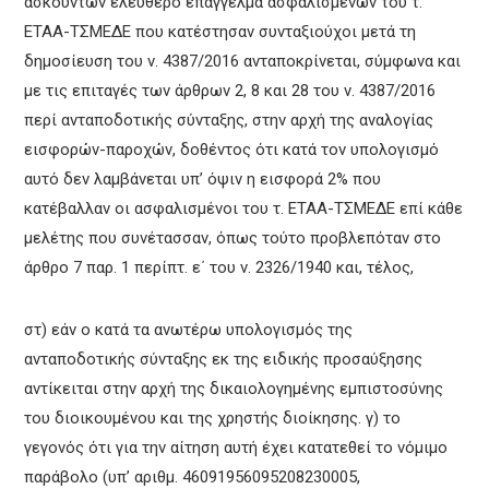
ασκούντων ελεύθερο επάγγελμα ασφαλισμένων του τ.
ΕΤΑΑ-ΤΣΜΕΔΕ που κατέστησαν συνταξιούχοι μετά τη
δημοσίευση του ν. 4387/2016 ανταποκρίνεται, σύμφωνα και
με τις επιταγές των άρθρων 2, 8 και 28 του ν. 4387/2016
περί ανταποδοτικής σύνταξης, στην αρχή της αναλογίας
εισφορών-παροχών, δοθέντος ότι κατά τον υπολογισμό
αυτό δεν λαμβάνεται υπ’ όψιν η εισφορά 2% που
κατέβαλλαν οι ασφαλισμένοι του τ. ΕΤΑΑ-ΤΣΜΕΔΕ επί κάθε
μελέτης που συνέτασσαν, όπως τούτο προβλεπόταν στο
άρθρο 7 παρ. 1 περίπτ. ε΄ του ν. 2326/1940 και, τέλος,
στ) εάν ο κατά τα ανωτέρω υπολογισμός της
ανταποδοτικής σύνταξης εκ της ειδικής προσαύξησης
αντίκειται στην αρχή της δικαιολογημένης εμπιστοσύνης
του διοικουμένου και της χρηστής διοίκησης. γ) το
γεγονός ότι για την αίτηση αυτή έχει κατατεθεί το νόμιμο
παράβολο (υπ’ αριθμ. 46091956095208230005,