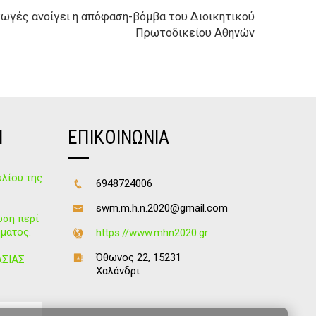
γωγές ανοίγει η απόφαση-βόμβα του Διοικητικού
Πρωτοδικείου Αθηνών
Ν
ΕΠΙΚΟΙΝΩΝΙΑ
λίου της
6948724006
swm.m.h.n.2020@gmail.com
ωση περί
ματος.
https://www.mhn2020.gr
Όθωνος 22, 15231
ΑΣΙΑΣ
Χαλάνδρι